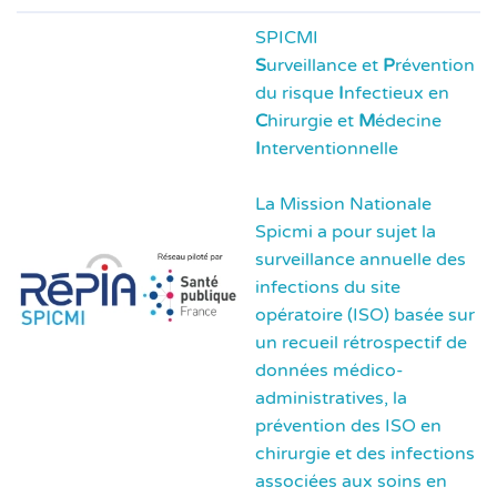
SPICMI
S
urveillance et
P
révention
du risque
I
nfectieux en
C
hirurgie et
M
édecine
I
nterventionnelle
La Mission Nationale
Spicmi a pour sujet la
surveillance annuelle des
infections du site
opératoire (ISO) basée sur
un recueil rétrospectif de
données médico-
administratives, la
prévention des ISO en
chirurgie et des infections
associées aux soins en