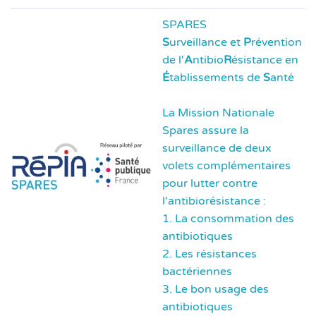
SPARES
S
urveillance et
P
révention
de l'
A
ntibio
R
ésistance en
É
tablissements de
S
anté
La Mission Nationale
Spares assure la
surveillance de deux
volets complémentaires
pour lutter contre
l'antibiorésistance :
1. La consommation des
antibiotiques
2. Les résistances
bactériennes
3. Le bon usage des
antibiotiques