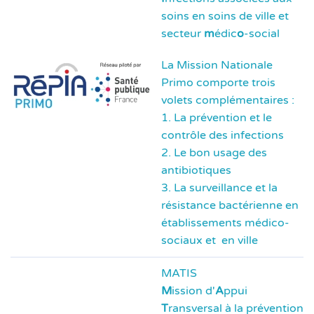
soins en soins de ville et
secteur
m
édic
o
-social
La Mission Nationale
Primo comporte trois
volets complémentaires :
1. La prévention et le
contrôle des infections
2. Le bon usage des
antibiotiques
3. La surveillance et la
résistance bactérienne en
établissements médico-
sociaux et en ville
MATIS
M
ission d'
A
ppui
T
ransversal à la prévention