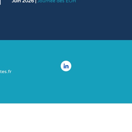
Juin 2026 |
Journée des EOH
es.fr