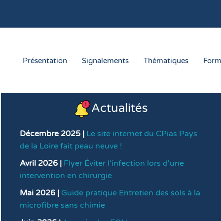
Présentation
Signalements
Thématiques
Form
Actualités
Décembre 2025 |
Le site internet du CPias Pays
de la Loire fait peau neuve !
Avril 2026 |
Flyer Éviter l'infection lors d'une
intervention en chirurgie
Mai 2026 |
Guide pratique Entretien des sols à la
microfibre sans chimie